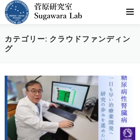
コ
ン
メニュー
テ
ン
ツ
へ
HOME
教授挨拶
研究紹介
メンバー
カテゴリー:
クラウドファンディン
ス
キ
グ
ッ
プ
研究業績
主な進路
大学院生募集中
ギャラリー